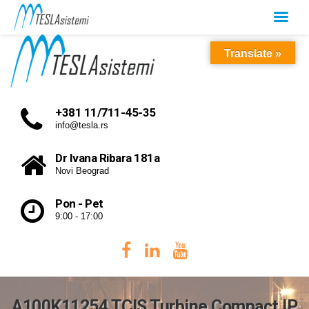
Translate »
+381 11/711-45-35
info@tesla.rs
Dr Ivana Ribara 181a
Novi Beograd
Pon - Pet
9:00 - 17:00
A100K11254 TCIS Turbine Compact IP