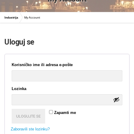
Industrija
My Account
Uloguj se
Obavezno
Korisničko ime ili adresa e-pošte
Obavezno
Lozinka
Zapamti me
ULOGUJTE SE
Zaboravili ste lozinku?