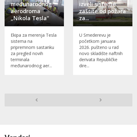
međunarodnog
izveli sisteme
aerodroma
zaštite od požara
„Nikola Tesla“
za...
Ekipa za merenja Tesla
U Smederevu je
sistema na
početkom januara
pripremnom sastanku
2026. pušteno u rad
za pregled novih
novo skladište naftnih
terminala
derivata Republičke
međunarodnog aer...
dire...