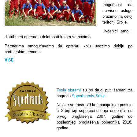
mogućnost da
servisne usluge
pružimo na celoj
teritoriji Srbije.
Uvoznici smo i
distributeri opreme u delatnosti kojom se bavimo.
Partnerima omogućavamo da opremu koju uvozimo dobiju po
partnerskim cenama.
VIŠE
Tesla sistemi
su po drugi put izabrani za
nagradu
Superbrands Srbije.
Nalaze se među 79 kompanija koje posluju
u Srbiji čiji superbrend traje deceniju, od
prvog proglašenja 2007. godine do
poslednjeg proglašenja pobednika 2018.
godine.