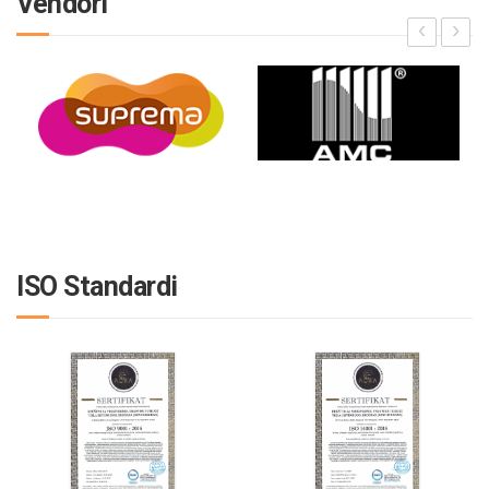
Vendori
‹
›
ISO Standardi