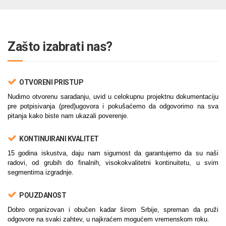
Zašto izabrati nas?
OTVORENI PRISTUP
Nudimo otvorenu saradanju, uvid u celokupnu projektnu dokumentaciju
pre potpisivanja (pred)ugovora i pokušaćemo da odgovorimo na sva
pitanja kako biste nam ukazali poverenje.
KONTINUIRANI KVALITET
15 godina iskustva, daju nam sigurnost da garantujemo da su naši
radovi, od grubih do finalnih, visokokvalitetni kontinuitetu, u svim
segmentima izgradnje.
POUZDANOST
Dobro organizovan i obučen kadar širom Srbije, spreman da pruži
odgovore na svaki zahtev, u najkraćem mogućem vremenskom roku.