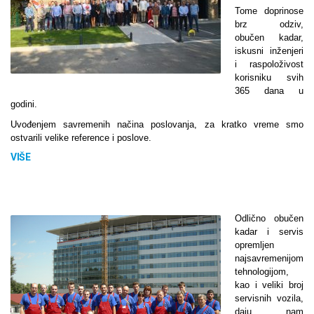
Tome doprinose
brz odziv,
obučen kadar,
iskusni inženjeri
i raspoloživost
korisniku svih
365 dana u
godini.
Uvođenjem savremenih načina poslovanja, za kratko vreme smo
ostvarili velike reference i poslove.
VIŠE
Odlično obučen
kadar i servis
opremljen
najsavremenijom
tehnologijom,
kao i veliki broj
servisnih vozila,
daju nam