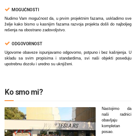
MOGUĆNOSTI
Nudimo Vam mogućnost da, u prvim projektnim fazama, uskladimo sve
želje kako bismo u kasnijim fazama razvoja projekta došli do najboljeg
rešenja na obostrano zadovoljstvo.
ODGOVORNOST
Ugovorne obaveze ispunjavamo odgovorno, potpuno i bez kašnjenja. U
skladu sa svim propisima i standardima, svi naši objekti poseduju
upotrebnu dozolu i uredno su uknjiženi.
Ko smo mi?
Nastojimo da
naši radnici
obavljaju
kompletan
posao.