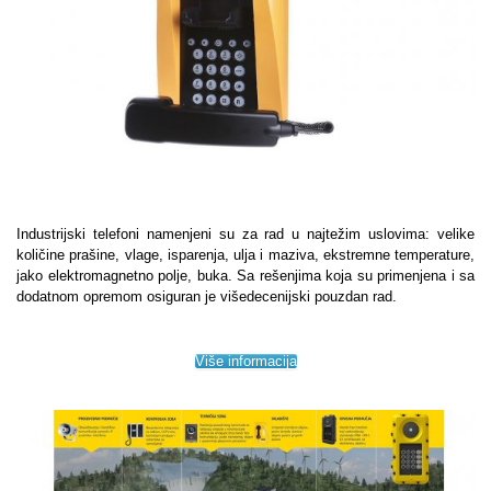
Industrijski telefoni namenjeni su za rad u najtežim uslovima: velike
količine prašine, vlage, isparenja, ulja i maziva, ekstremne temperature,
jako elektromagnetno polje, buka. Sa rešenjima koja su primenjena i sa
dodatnom opremom osiguran je višedecenijski pouzdan rad.
Više informacija