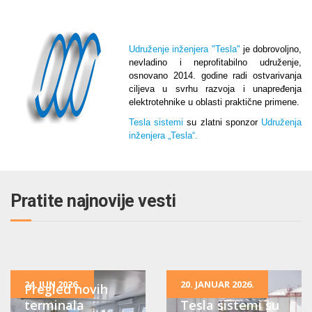
Udruženje inženjera "Tesla"
je dobrovoljno,
nevladino i neprofitabilno udruženje,
osnovano 2014. godine radi ostvarivanja
ciljeva u svrhu razvoja i unapređenja
elektrotehnike u oblasti praktične primene.
Tesla sistemi
su zlatni sponzor
Udruženja
inženjera „Tesla“.
Pratite najnovije vesti
24. JUN 2026.
20. JANUAR 2026.
Pregled novih
terminala
Tesla sistemi su