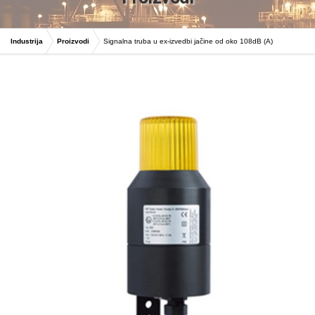
Industrija
Proizvodi
Signalna truba u ex-izvedbi jačine od oko 108dB (A)