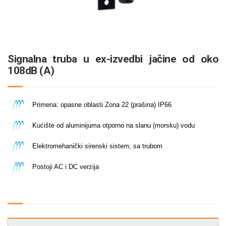
Signalna truba u ex-izvedbi jačine od oko
108dB (A)
Primena: opasne oblasti Zona 22 (prašina) IP66
Kućište od aluminijuma otporno na slanu (morsku) vodu
Elektromehanički sirenski sistem, sa trubom
Postoji AC i DC verzija
industrija energije