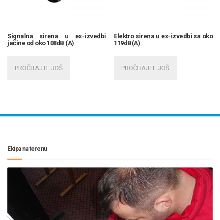
Signalna sirena u ex-izvedbi
Elektro sirena u ex-izvedbi sa oko
jačine od oko 108dB (A)
119dB(A)
PROČITAJTE JOŠ
PROČITAJTE JOŠ
Ekipa na terenu