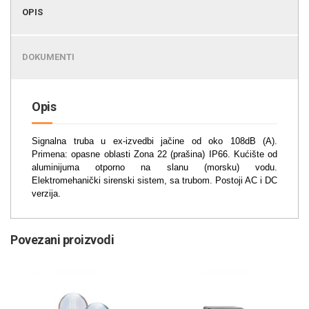
OPIS
DOKUMENTI
Opis
Signalna truba u ex-izvedbi jačine od oko 108dB (A).
Primena: opasne oblasti Zona 22 (prašina) IP66. Kućište od
aluminijuma otporno na slanu (morsku) vodu.
Elektromehanički sirenski sistem, sa trubom. Postoji AC i DC
verzija.
Povezani proizvodi