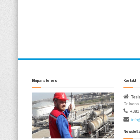
Ekipa na terenu
Kontakt
Tesl
Dr Ivana
+381 
info
Newslett