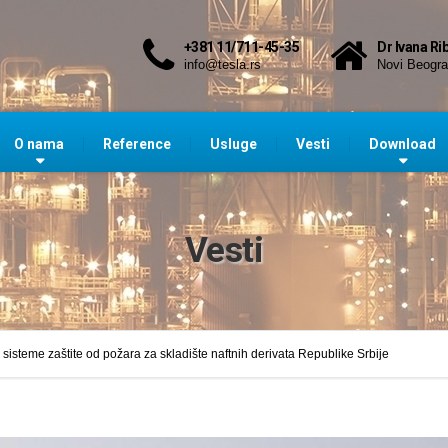
+381 11/711-45-35
Dr Ivana Ri
info@tesla.rs
Novi Beogr
O nama
Reference
Usluge
Vesti
Download
Vesti
i sisteme zaštite od požara za skladište naftnih derivata Republike Srbije