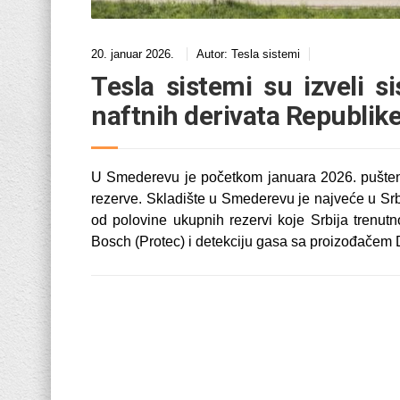
20. januar 2026.
Autor:
Tesla sistemi
Tesla sistemi su izveli s
naftnih derivata Republike
U Smederevu je početkom januara 2026. pušteno 
rezerve. Skladište u Smederevu je najveće u Srbi
od polovine ukupnih rezervi koje Srbija trenut
Bosch (Protec) i detekciju gasa sa proizođačem 