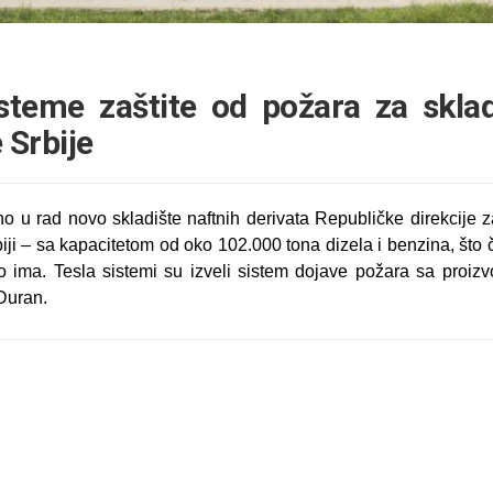
isteme zaštite od požara za sklad
 Srbije
u rad novo skladište naftnih derivata Republičke direkcije 
ji – sa kapacitetom od oko 102.000 tona dizela i benzina, što č
no ima. Tesla sistemi su izveli sistem dojave požara sa proi
Duran.