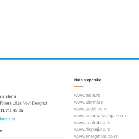
Naše preporuke
www.tesla.rs
a sistemi
www.alarmi.rs
 Ribara 181a Novi Beograd
www.audio.co.rs
11/711-45-35
www.automatizacija.co.rs
@tesla.rs
www.control.co.rs
www.displeji.co.rs
er
www.energetika.co.rs