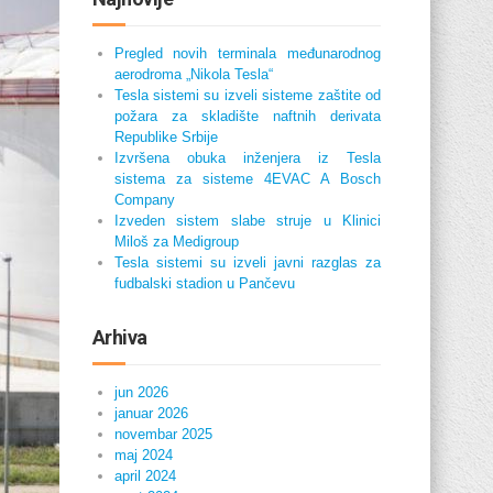
Pregled novih terminala međunarodnog
aerodroma „Nikola Tesla“
Tesla sistemi su izveli sisteme zaštite od
požara za skladište naftnih derivata
Republike Srbije
Izvršena obuka inženjera iz Tesla
sistema za sisteme 4EVAC A Bosch
Company
Izveden sistem slabe struje u Klinici
Miloš za Medigroup
Tesla sistemi su izveli javni razglas za
fudbalski stadion u Pančevu
Arhiva
jun 2026
januar 2026
novembar 2025
maj 2024
april 2024