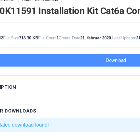
0K11591 Installation Kit Cat6a Co
d
2
File Size
318.30 KB
File Count
1
Create Date
21. februar 2020.
Last Updated
21
Download
IPTION
AR DOWNLOADS
lated download found!