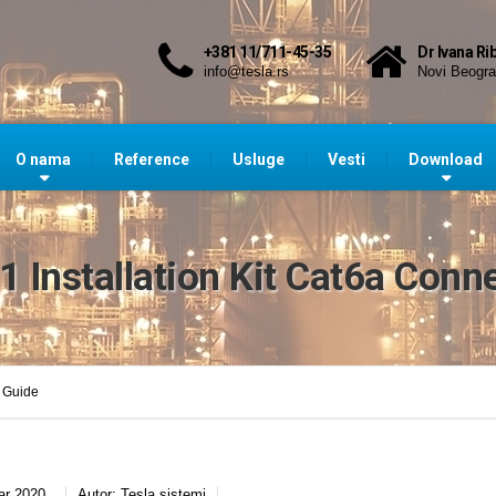
+381 11/711-45-35
Dr Ivana Ri
info@tesla.rs
Novi Beogr
O nama
Reference
Usluge
Vesti
Download
Installation Kit Cat6a Conn
n Guide
ar 2020.
Autor:
Tesla sistemi