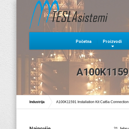
Početna
Proizvodi
A100K11591 
Industrija
A100K11591 Installation Kit Cat6a Connectio
Najnovije
21. febru