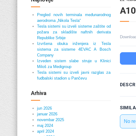
A10
Pregled novih terminala međunarodnog
aerodroma „Nikola Tesla“
Tesla sistemi su izveli sisteme zaštite od
požara za skladište naftnih derivata
Downloa
Republike Srbije
Izvršena obuka inženjera iz Tesla
sistema za sisteme 4EVAC A Bosch
Company
Izveden sistem slabe struje u Klinici
Miloš za Medigroup
Tesla sistemi su izveli javni razglas za
fudbalski stadion u Pančevu
DESCR
Arhiva
SIMIL
jun 2026
januar 2026
novembar 2025
No re
maj 2024
april 2024