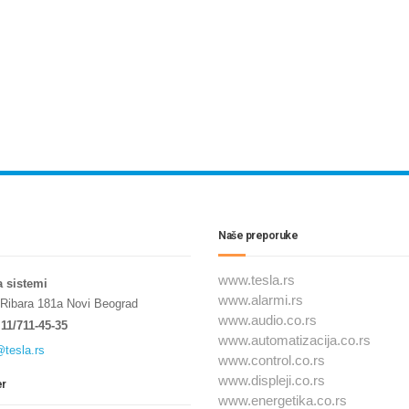
Naše preporuke
www.tesla.rs
a sistemi
www.alarmi.rs
 Ribara 181a Novi Beograd
www.audio.co.rs
11/711-45-35
www.automatizacija.co.rs
@tesla.rs
www.control.co.rs
www.displeji.co.rs
er
www.energetika.co.rs