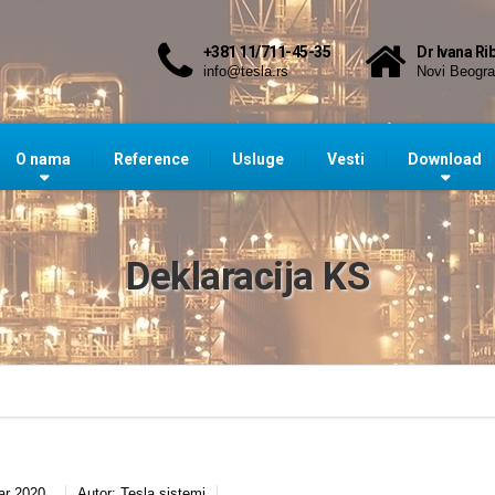
+381 11/711-45-35
Dr Ivana Ri
info@tesla.rs
Novi Beogr
O nama
Reference
Usluge
Vesti
Download
Deklaracija KS
ar 2020.
Autor:
Tesla sistemi