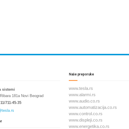
Naše preporuke
www.tesla.rs
a sistemi
www.alarmi.rs
 Ribara 181a Novi Beograd
www.audio.co.rs
11/711-45-35
www.automatizacija.co.rs
@tesla.rs
www.control.co.rs
www.displeji.co.rs
er
www.energetika.co.rs