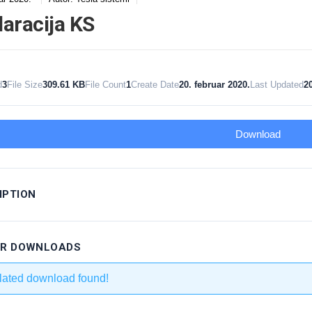
laracija KS
d
3
File Size
309.61 KB
File Count
1
Create Date
20. februar 2020.
Last Updated
20
Download
IPTION
AR DOWNLOADS
lated download found!