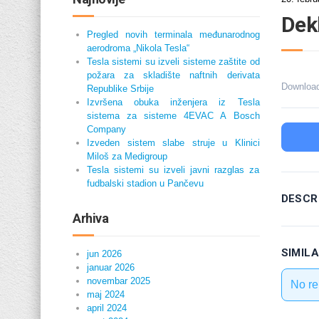
Dek
Pregled novih terminala međunarodnog
aerodroma „Nikola Tesla“
Tesla sistemi su izveli sisteme zaštite od
požara za skladište naftnih derivata
Downloa
Republike Srbije
Izvršena obuka inženjera iz Tesla
sistema za sisteme 4EVAC A Bosch
Company
Izveden sistem slabe struje u Klinici
Miloš za Medigroup
Tesla sistemi su izveli javni razglas za
fudbalski stadion u Pančevu
DESCR
Arhiva
SIMIL
jun 2026
januar 2026
novembar 2025
No re
maj 2024
april 2024