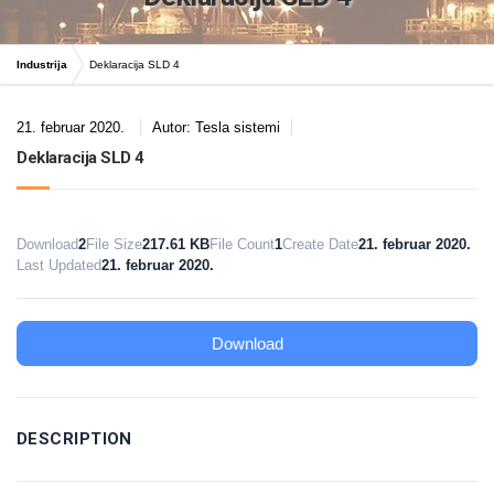
Industrija
Deklaracija SLD 4
21. februar 2020.
Autor:
Tesla sistemi
Deklaracija SLD 4
Download
2
File Size
217.61 KB
File Count
1
Create Date
21. februar 2020.
Last Updated
21. februar 2020.
Download
DESCRIPTION