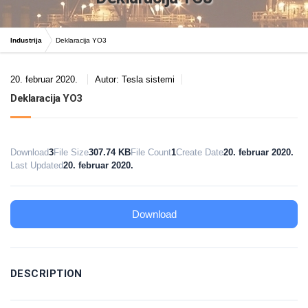
Industrija
Deklaracija YO3
20. februar 2020.
Autor:
Tesla sistemi
Deklaracija YO3
Download
3
File Size
307.74 KB
File Count
1
Create Date
20. februar 2020.
Last Updated
20. februar 2020.
Download
DESCRIPTION