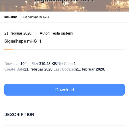
Industrija
Signalhupe mHG11
21. februar 2020.
Autor:
Tesla sistemi
Signalhupe mHG11
Download
10
File Size
310.48 KB
File Count
1
Create Date
21. februar 2020.
Last Updated
21. februar 2020.
Download
DESCRIPTION