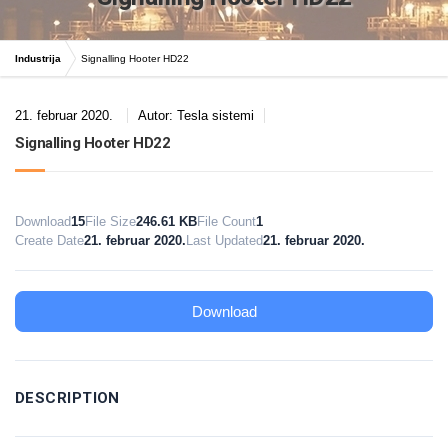
Industrija
Signalling Hooter HD22
21. februar 2020.
Autor:
Tesla sistemi
Signalling Hooter HD22
Download
15
File Size
246.61 KB
File Count
1
Create Date
21. februar 2020.
Last Updated
21. februar 2020.
Download
DESCRIPTION