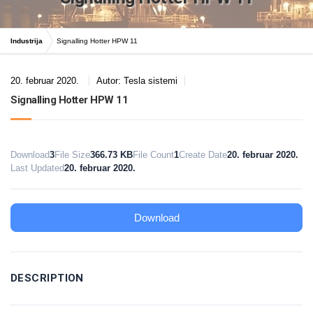
Industrija
Signalling Hotter HPW 11
20. februar 2020.
Autor:
Tesla sistemi
Signalling Hotter HPW 11
Download
3
File Size
366.73 KB
File Count
1
Create Date
20. februar 2020.
Last Updated
20. februar 2020.
Download
DESCRIPTION